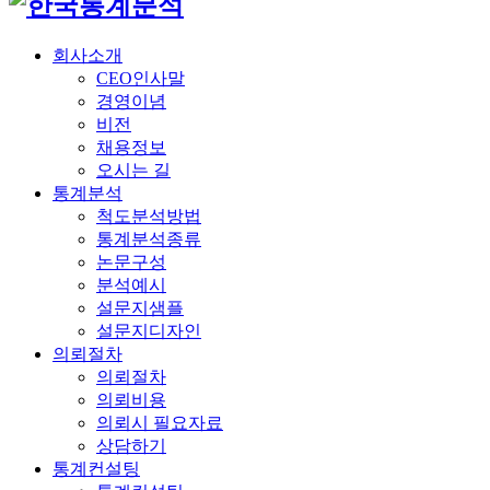
회사소개
CEO인사말
경영이념
비전
채용정보
오시는 길
통계분석
척도분석방법
통계분석종류
논문구성
분석예시
설문지샘플
설문지디자인
의뢰절차
의뢰절차
의뢰비용
의뢰시 필요자료
상담하기
통계컨설팅