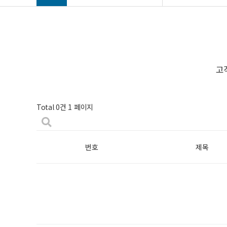
고
Total 0건
1 페이지
번호
제목