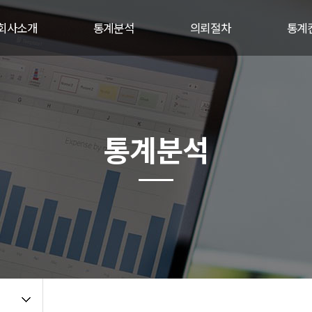
회사소개
통계분석
의뢰절차
통계
CEO인사말
척도분석방법
의뢰절차
통계
경영이념
통계분석종류
의뢰비용
컨설
비전
논문구성
의뢰시 필요자료
컨설
통계분석
채용정보
분석예시
상담하기
오시는 길
설문지샘플
설문지디자인