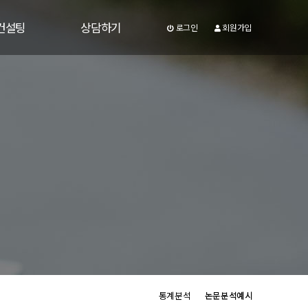
컨설팅
상담하기
로그인
회원가입
컨설팅
상담하기
팅 단계
공지사항
팅 상담
자주하시는질문
유튜브게시판
유용한정보
통계분석
논문분석예시